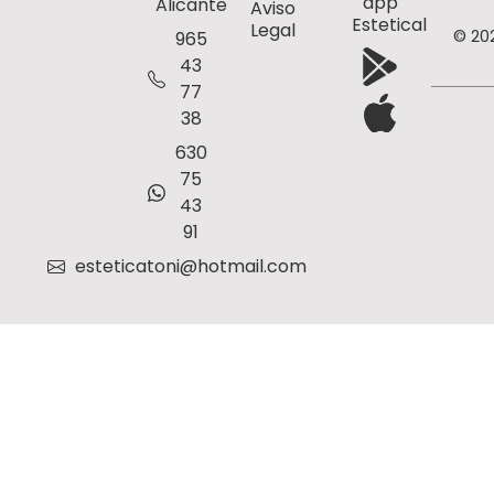
app
Alicante
Aviso
Estetical
Legal
© 20
965
43
77
38
630
75
43
91
esteticatoni@hotmail.com