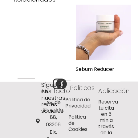
Sebum Reducer
Síguenos
Políticas
Contacto
Aplicación
en
nuestras
Politica de
Reserva
Av. de
redes
Privacidad
tu cita
Novelda,
sociales
en 5
Politica
88,
min a
de
03206
través
Cookies
Elx,
de la