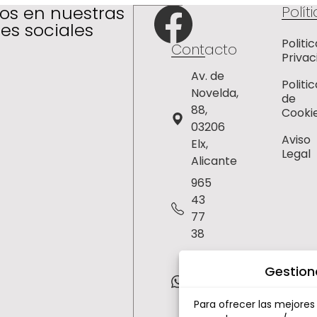
os en nuestras
Polít
es sociales
Politi
Contacto
Privac
Av. de
Politic
Novelda,
de
88,
Cooki
03206
Aviso
Elx,
Legal
Alicante
965
43
77
38
630
Gestion
75
43
Para ofrecer las mejores
91