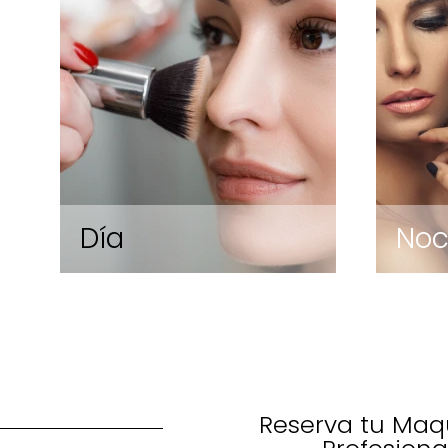
Día
No
Maqu
tu e
El Maquillaje de Día
no
resalta tu belleza natural
in
con tonos suaves y
Reserva tu Maqu
luminosos. Perfecto para