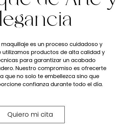
, este
sientas radiante y segura
el
en el día más importante
legancia
a
de tu vida. Técnicas de
tu
larga duración y
te del
productos de alta calidad
rantes
 maquillaje es un proceso cuidadoso y
aseguran una apariencia
nales
 utilizamos productos de alta calidad y
impecable desde la
ok
técnicas para garantizar un acabado
ceremonia hasta el baile.
hará
adero. Nuestro compromiso es ofrecerte
a que no solo te embellezca sino que
orcione confianza durante todo el día.
Quiero mi cita