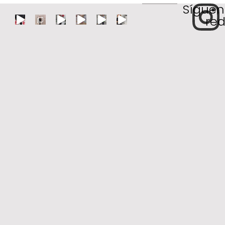
Síguen
red