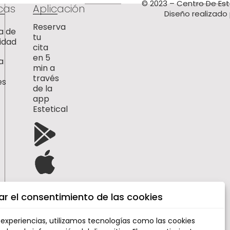
© 2023 – Centro De Est
icas
Aplicación
Diseño realizado
Reserva
ca de
tu
idad
cita
en 5
a
min a
través
es
de la
app
Estetical
ar el consentimiento de las cookies
 experiencias, utilizamos tecnologías como las cookies