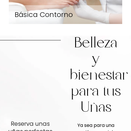
Básica Contorno
Belleza
y
Este servicio te brinda pies suaves y uñas
perfectamente cuidadas. Ideal para
bienestar
mantener la frescura y belleza de tus pies.
para tus
Uñas
Reserva unas
Ya sea para una