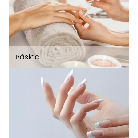
Básica
Desde el limado hasta el pulido y esmaltado,
esta experiencia sencilla pero efectiva
resalta la belleza natural de tus manos.
Ideal para un aspecto pulido y diario, la
Manicura Básica asegura uñas impecables
en cada visita.