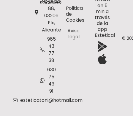
Novelda,
sociales
en 5
Politica
88,
min a
de
03206
través
Cookies
Elx,
de la
app
Alicante
Aviso
Estetical
Legal
© 20
965
43
77
38
630
75
43
91
esteticatoni@hotmail.com