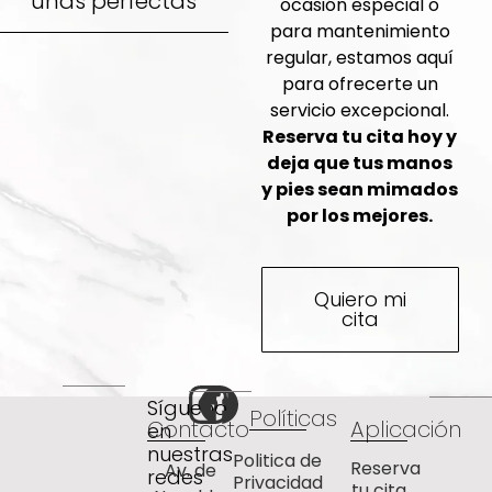
uñas perfectas
ocasión especial o
para mantenimiento
regular, estamos aquí
para ofrecerte un
servicio excepcional.
Reserva tu cita hoy y
deja que tus manos
y pies sean mimados
por los mejores.
Quiero mi
cita
Síguenos
Políticas
Contacto
Aplicación
en
nuestras
Politica de
Reserva
Av. de
redes
Privacidad
tu cita