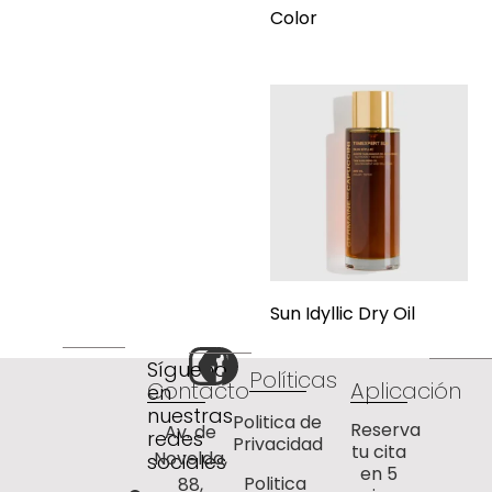
Color
Sun Idyllic Dry Oil
Síguenos
Políticas
Contacto
Aplicación
en
nuestras
Politica de
Reserva
Av. de
redes
Privacidad
tu cita
Novelda,
sociales
en 5
Politica
88,