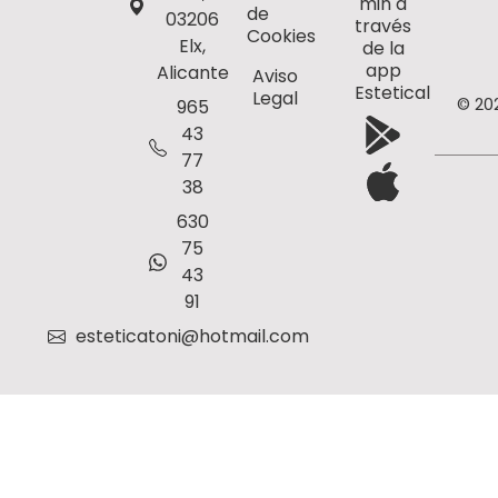
min a
de
03206
través
Cookies
Elx,
de la
app
Alicante
Aviso
Estetical
Legal
© 20
965
43
77
38
630
75
43
91
esteticatoni@hotmail.com