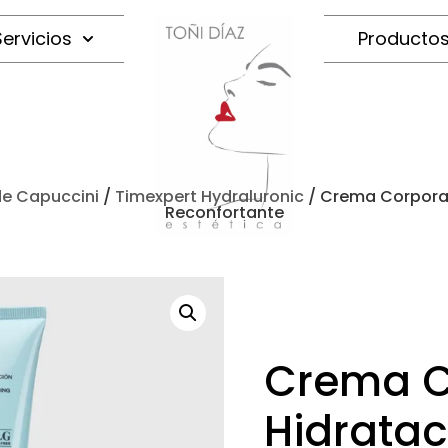
Servicios
Producto
e Capuccini
/
Timexpert Hydraluronic
/ Crema Corporal
Reconfortante
Crema C
Hidratac