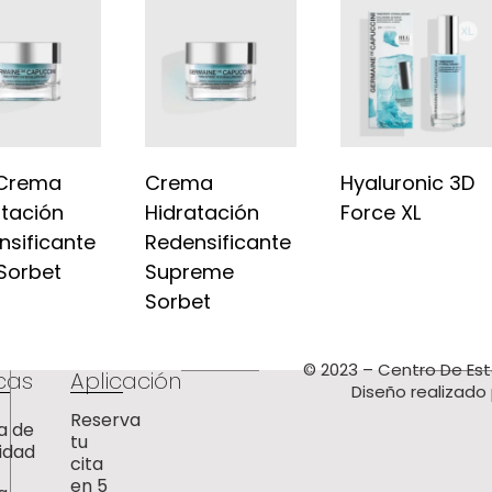
Crema
Crema
Hyaluronic 3D
atación
Hidratación
Force XL
nsificante
Redensificante
 Sorbet
Supreme
Sorbet
© 2023 – Centro De Est
icas
Aplicación
Diseño realizado
Reserva
ca de
tu
idad
cita
en 5