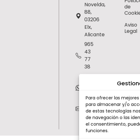
Politic
Novelda,
de
88,
Cooki
03206
Aviso
Elx,
Legal
Alicante
965
43
77
38
630
Gestion
75
43
Para ofrecer las mejores
91
para almacenar y/o acced
esteticatoni@hotmail
de estas tecnologías no
de navegación o las ident
el consentimiento, pued
funciones.