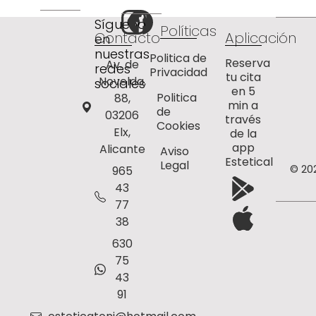
Síguenos
Políticas
Contacto
Aplicación
en
nuestras
Politica de
Reserva
Av. de
redes
Privacidad
tu cita
Novelda,
sociales
en 5
Politica
88,
min a
de
03206
través
Cookies
Elx,
de la
app
Alicante
Aviso
Estetical
Legal
© 20
965
43
77
38
630
75
43
91