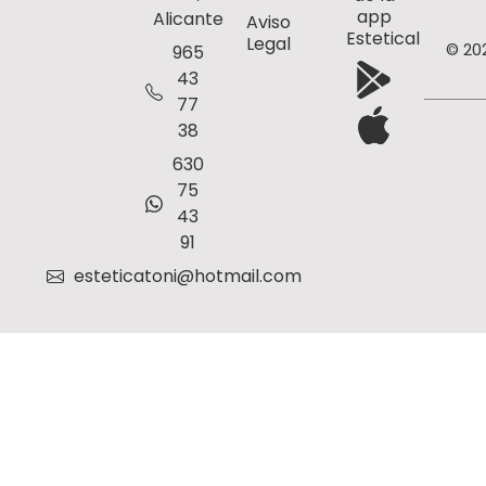
app
Alicante
Aviso
Estetical
Legal
© 20
965
43
77
38
630
75
43
91
esteticatoni@hotmail.com