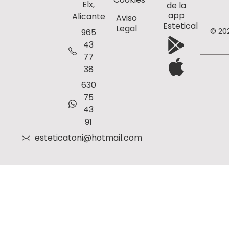
Elx,
de la
app
Alicante
Aviso
Estetical
Legal
© 20
965
43
77
38
630
75
43
91
esteticatoni@hotmail.com