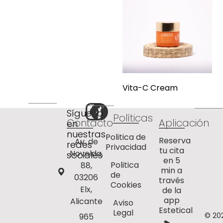
Vita-C Cream
Síguenos
Políticas
Contacto
Aplicación
en
nuestras
Politica de
Reserva
Av. de
redes
Privacidad
tu cita
Novelda,
sociales
en 5
Politica
88,
min a
de
03206
través
Cookies
Elx,
de la
app
Alicante
Aviso
Estetical
Legal
© 20
965