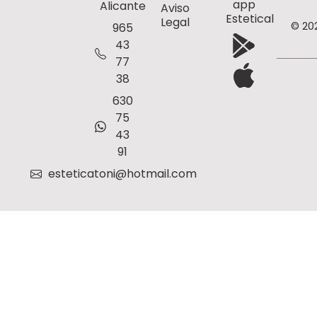
app
Alicante
Aviso
Estetical
Legal
© 20
965
43
77
38
630
75
43
91
esteticatoni@hotmail.com