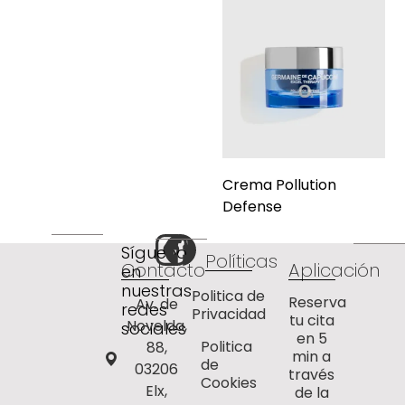
Crema Pollution
Defense
Síguenos
Políticas
Contacto
Aplicación
en
nuestras
Politica de
Reserva
Av. de
redes
Privacidad
tu cita
Novelda,
sociales
en 5
Politica
88,
min a
de
03206
través
Cookies
Elx,
de la