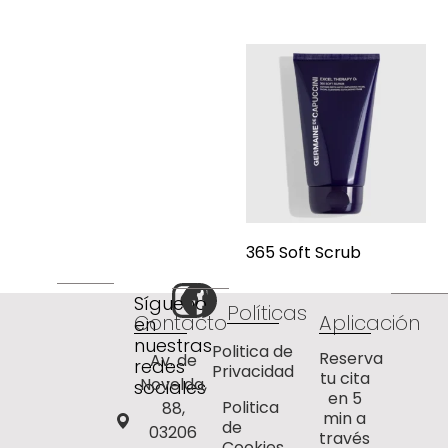
365 Soft Scrub
Síguenos
Políticas
Contacto
Aplicación
en
nuestras
Politica de
Reserva
Av. de
redes
Privacidad
tu cita
Novelda,
sociales
en 5
Politica
88,
min a
de
03206
través
Cookies