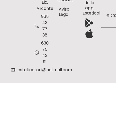
Elx,
de la
app
Alicante
Aviso
Estetical
Legal
© 20
965
43
77
38
630
75
43
91
esteticatoni@hotmail.com