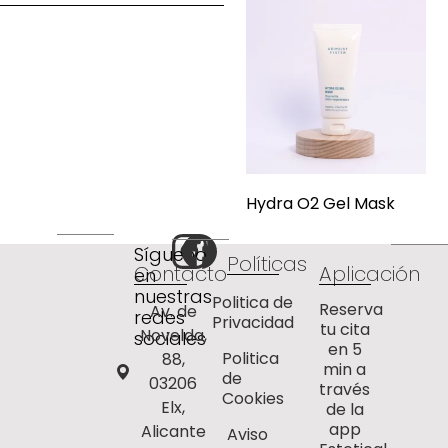
Hydra O2 Gel Mask
Síguenos
Políticas
Contacto
Aplicación
en
nuestras
Politica de
Reserva
Av. de
redes
Privacidad
tu cita
Novelda,
sociales
en 5
Politica
88,
min a
de
03206
través
Cookies
Elx,
de la
app
Alicante
Aviso