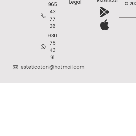
Estetical
Legal
© 20
965
43
77
38
630
75
43
91
esteticatoni@hotmail.com