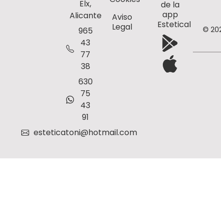
Elx,
de la
app
Alicante
Aviso
Estetical
Legal
© 20
965
43
77
38
630
75
43
91
esteticatoni@hotmail.com