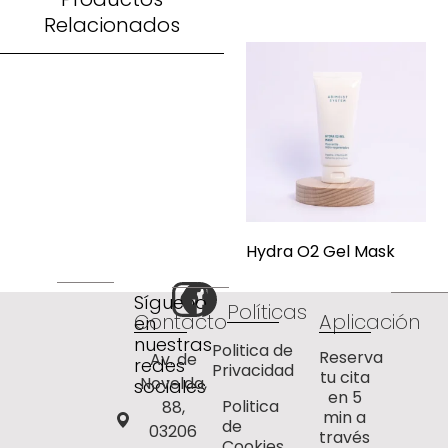
Relacionados
Hydra O2 Gel Mask
Síguenos
Políticas
Contacto
Aplicación
en
nuestras
Politica de
Reserva
Av. de
redes
Privacidad
tu cita
Novelda,
sociales
en 5
Politica
88,
min a
de
03206
través
Cookies