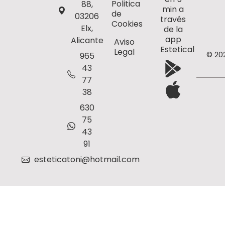
Politica
88,
min a
de
03206
través
Cookies
Elx,
de la
app
Alicante
Aviso
Estetical
Legal
© 20
965
43
77
38
630
75
43
91
esteticatoni@hotmail.com