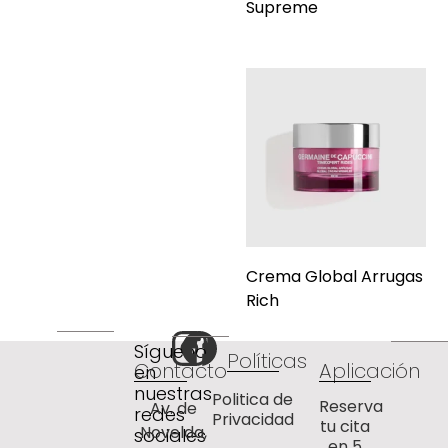
Supreme
Crema Global Arrugas
Rich
Síguenos
Políticas
Contacto
Aplicación
en
nuestras
Politica de
Reserva
Av. de
redes
Privacidad
tu cita
Novelda,
sociales
en 5