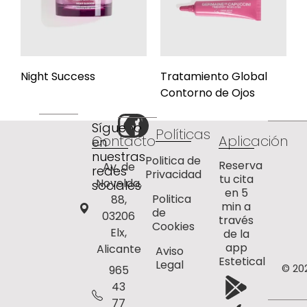
Night Success
Tratamiento Global
Contorno de Ojos
Síguenos
Políticas
Contacto
Aplicación
en
nuestras
Politica de
Reserva
Av. de
redes
Privacidad
tu cita
Novelda,
sociales
en 5
Politica
88,
min a
de
03206
través
Cookies
Elx,
de la
app
Alicante
Aviso
Estetical
Legal
© 20
965
43
77