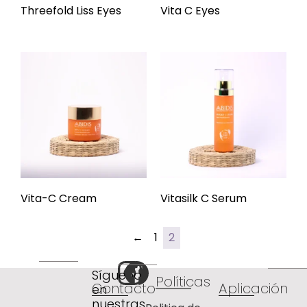
Threefold Liss Eyes
Vita C Eyes
Vita-C Cream
Vitasilk C Serum
←
1
2
Síguenos
Políticas
Contacto
Aplicación
en
nuestras