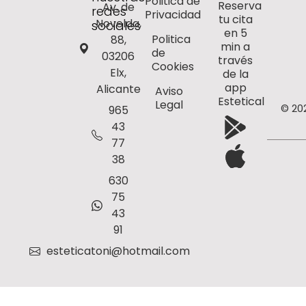
Politica de
Reserva
Av. de
redes
Privacidad
tu cita
Novelda,
sociales
en 5
Politica
88,
min a
de
03206
través
Cookies
Elx,
de la
app
Alicante
Aviso
Estetical
Legal
© 20
965
43
77
38
630
75
43
91
esteticatoni@hotmail.com