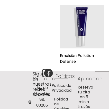
Emulsión Pollution
Defense
Síguenos
Políticas
Contacto
Aplicación
en
nuestras
Politica de
Reserva
Av. de
redes
Privacidad
tu cita
Novelda,
sociales
en 5
Politica
88,
min a
de
03206
través
Cookies