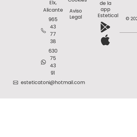
Elx,
de la
app
Alicante
Aviso
Estetical
Legal
© 20
965
43
77
38
630
75
43
91
esteticatoni@hotmail.com