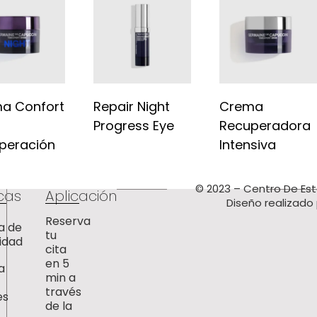
a Confort
Repair Night
Crema
Progress Eye
Recuperadora
peración
Intensiva
© 2023 – Centro De Est
icas
Aplicación
Diseño realizado
Reserva
ca de
tu
idad
cita
en 5
a
min a
través
es
de la