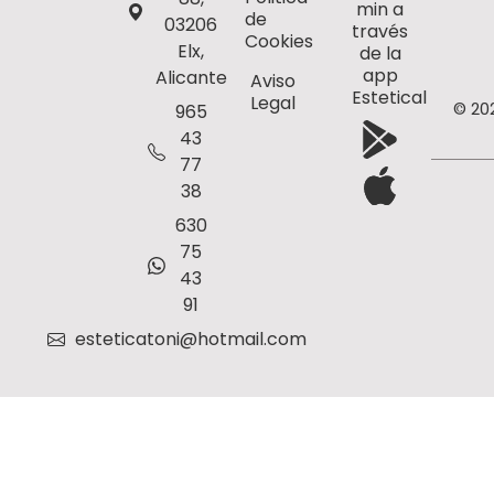
min a
de
03206
través
Cookies
Elx,
de la
app
Alicante
Aviso
Estetical
Legal
© 20
965
43
77
38
630
75
43
91
esteticatoni@hotmail.com