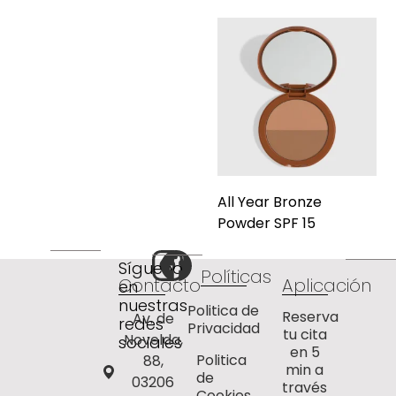
All Year Bronze
Powder SPF 15
Síguenos
Políticas
Contacto
Aplicación
en
nuestras
Politica de
Reserva
Av. de
redes
Privacidad
tu cita
Novelda,
sociales
en 5
Politica
88,
min a
de
03206
través
Cookies