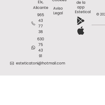
Elx,
de la
app
Alicante
Aviso
Estetical
Legal
© 20
965
43
77
38
630
75
43
91
esteticatoni@hotmail.com