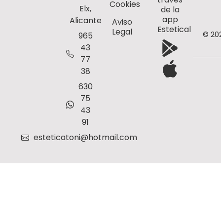
Cookies
Elx,
de la
app
Alicante
Aviso
Estetical
Legal
© 20
965
43
77
38
630
75
43
91
esteticatoni@hotmail.com