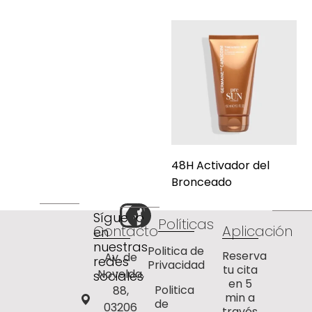
48H Activador del
Bronceado
Síguenos
Políticas
Contacto
Aplicación
en
nuestras
Politica de
Reserva
Av. de
redes
Privacidad
tu cita
Novelda,
sociales
en 5
Politica
88,
min a
de
03206
través